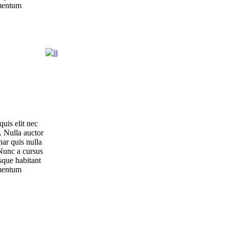
imentum
uis elit nec
. Nulla auctor
nar quis nulla
 Nunc a cursus
sque habitant
imentum