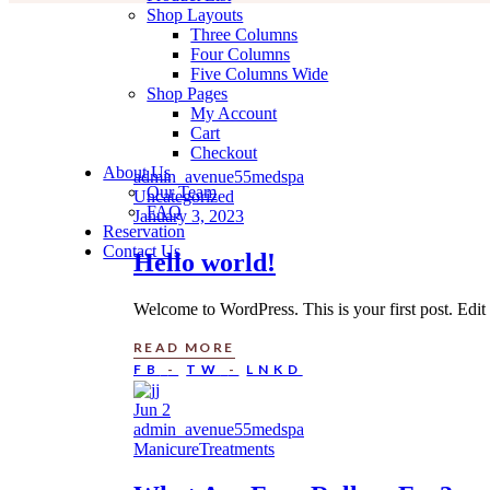
Shop Layouts
Three Columns
Four Columns
Five Columns Wide
Shop Pages
My Account
Cart
Checkout
About Us
admin_avenue55medspa
Our Team
Uncategorized
FAQ
January 3, 2023
Reservation
Contact Us
Hello world!
Welcome to WordPress. This is your first post. Edit or
READ MORE
FB
TW
LNKD
Jun
2
admin_avenue55medspa
Manicure
Treatments