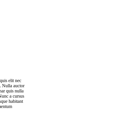
uis elit nec
. Nulla auctor
nar quis nulla
 Nunc a cursus
sque habitant
imentum