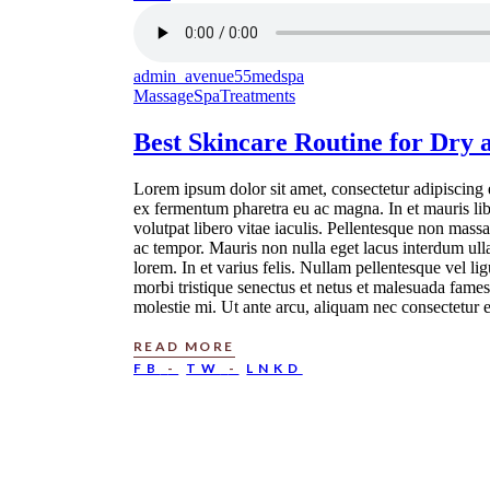
admin_avenue55medspa
Massage
Spa
Treatments
Best
Skincare
Routine for Dry 
Lorem ipsum dolor sit amet, consectetur adipiscing e
ex fermentum pharetra eu ac magna. In et mauris lib
volutpat libero vitae iaculis. Pellentesque non mass
ac tempor. Mauris non nulla eget lacus interdum ull
lorem. In et varius felis. Nullam pellentesque vel 
morbi tristique senectus et netus et malesuada fames
molestie mi. Ut ante arcu, aliquam nec consectetur e
READ MORE
FB
TW
LNKD