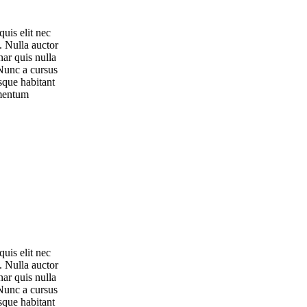
uis elit nec
. Nulla auctor
nar quis nulla
 Nunc a cursus
sque habitant
imentum
uis elit nec
. Nulla auctor
nar quis nulla
 Nunc a cursus
sque habitant