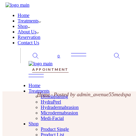
Dermaplaning
Product Single
Our Team
Skip
HydraPeel
Product List
FAQ
to
Hydradermabrasion
Shop Layouts
Home
the
Microdermabrasion
Three Columns
Treatments
content
Medi-Facial
Four Columns
Shop
Five Columns Wide
About Us
Shop Pages
Reservation
My Account
Contact Us
Cart
Checkout
0
APPOINTMENT
Home
Treatments
Home
Posted by admin_avenue55medspa
Dermaplaning
HydraPeel
Hydradermabrasion
Microdermabrasion
Medi-Facial
Shop
Product Single
Product List