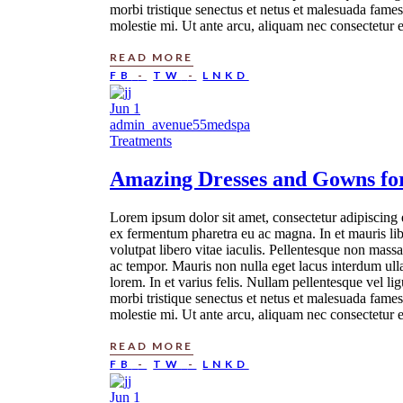
morbi tristique senectus et netus et malesuada fames
molestie mi. Ut ante arcu, aliquam nec consectetur e
READ MORE
FB
TW
LNKD
Jun
1
admin_avenue55medspa
Treatments
Amazing
Dresses
and Gowns fo
Lorem ipsum dolor sit amet, consectetur adipiscing e
ex fermentum pharetra eu ac magna. In et mauris lib
volutpat libero vitae iaculis. Pellentesque non mass
ac tempor. Mauris non nulla eget lacus interdum ull
lorem. In et varius felis. Nullam pellentesque vel 
morbi tristique senectus et netus et malesuada fames
molestie mi. Ut ante arcu, aliquam nec consectetur e
READ MORE
FB
TW
LNKD
Jun
1