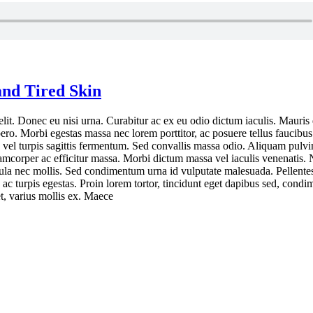
and Tired Skin
lit. Donec eu nisi urna. Curabitur ac ex eu odio dictum iaculis. Mauris q
ero. Morbi egestas massa nec lorem porttitor, ac posuere tellus faucibus
a vel turpis sagittis fermentum. Sed convallis massa odio. Aliquam pulvi
amcorper ac efficitur massa. Morbi dictum massa vel iaculis venenatis.
ligula nec mollis. Sed condimentum urna id vulputate malesuada. Pellente
 ac turpis egestas. Proin lorem tortor, tincidunt eget dapibus sed, cond
t, varius mollis ex. Maece