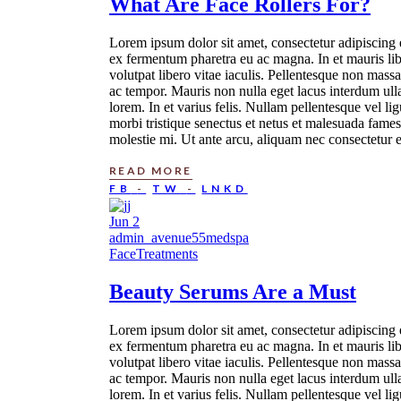
What
Are
Face Rollers For?
Lorem ipsum dolor sit amet, consectetur adipiscing e
ex fermentum pharetra eu ac magna. In et mauris lib
volutpat libero vitae iaculis. Pellentesque non mass
ac tempor. Mauris non nulla eget lacus interdum ull
lorem. In et varius felis. Nullam pellentesque vel 
morbi tristique senectus et netus et malesuada fames
molestie mi. Ut ante arcu, aliquam nec consectetur e
READ MORE
FB
TW
LNKD
Jun
2
admin_avenue55medspa
Face
Treatments
Beauty
Serums
Are a Must
Lorem ipsum dolor sit amet, consectetur adipiscing e
ex fermentum pharetra eu ac magna. In et mauris lib
volutpat libero vitae iaculis. Pellentesque non mass
ac tempor. Mauris non nulla eget lacus interdum ull
lorem. In et varius felis. Nullam pellentesque vel 