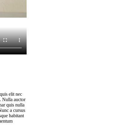
uis elit nec
. Nulla auctor
nar quis nulla
 Nunc a cursus
sque habitant
imentum