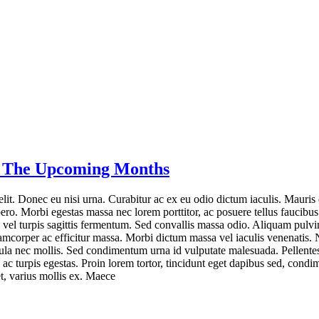
 The Upcoming Months
lit. Donec eu nisi urna. Curabitur ac ex eu odio dictum iaculis. Mauris q
ero. Morbi egestas massa nec lorem porttitor, ac posuere tellus faucibus
a vel turpis sagittis fermentum. Sed convallis massa odio. Aliquam pulvi
amcorper ac efficitur massa. Morbi dictum massa vel iaculis venenatis.
ligula nec mollis. Sed condimentum urna id vulputate malesuada. Pellente
 ac turpis egestas. Proin lorem tortor, tincidunt eget dapibus sed, cond
t, varius mollis ex. Maece