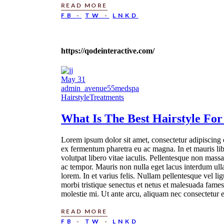
READ MORE
FB
TW
LNKD
https://qodeinteractive.com/
May
31
admin_avenue55medspa
Hairstyle
Treatments
What Is The Best
Hairstyle
For
Lorem ipsum dolor sit amet, consectetur adipiscing e
ex fermentum pharetra eu ac magna. In et mauris lib
volutpat libero vitae iaculis. Pellentesque non mass
ac tempor. Mauris non nulla eget lacus interdum ull
lorem. In et varius felis. Nullam pellentesque vel 
morbi tristique senectus et netus et malesuada fames
molestie mi. Ut ante arcu, aliquam nec consectetur e
READ MORE
FB
TW
LNKD